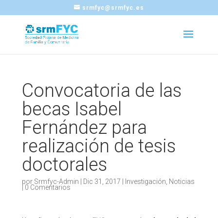
srmfyc@srmfyc.es
Convocatoria de las
becas Isabel
Fernández para
realización de tesis
doctorales
por
Srmfyc-Admin
|
Dic 31, 2017
|
Investigación
,
Noticias
|
0 Comentarios