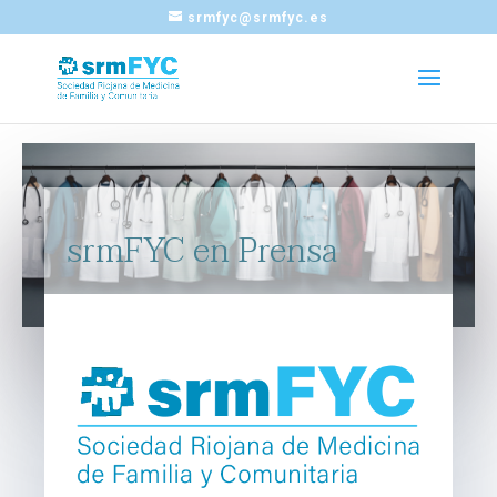
srmfyc@srmfyc.es
srmFYC en Prensa