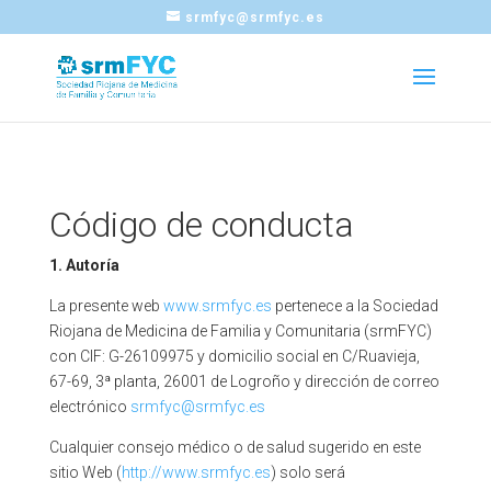
srmfyc@srmfyc.es
Código de conducta
1. Autoría
La presente web
www.srmfyc.es
pertenece a la Sociedad
Riojana de Medicina de Familia y Comunitaria (srmFYC)
con CIF: G-26109975 y domicilio social en C/Ruavieja,
67-69, 3ª planta, 26001 de Logroño y dirección de correo
electrónico
srmfyc@srmfyc.es
Cualquier consejo médico o de salud sugerido en este
sitio Web (
http://www.srmfyc.es
) solo será