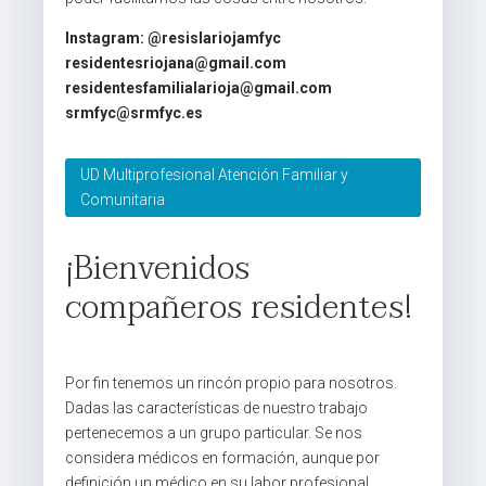
Instagram: @resislariojamfyc
residentesriojana@gmail.com
residentesfamilialarioja@gmail.com
srmfyc@srmfyc.es
UD Multiprofesional Atención Familiar y
Comunitaria
¡Bienvenidos
compañeros residentes!
Por fin tenemos un rincón propio para nosotros.
Dadas las características de nuestro trabajo
pertenecemos a un grupo particular. Se nos
considera médicos en formación, aunque por
definición un médico en su labor profesional