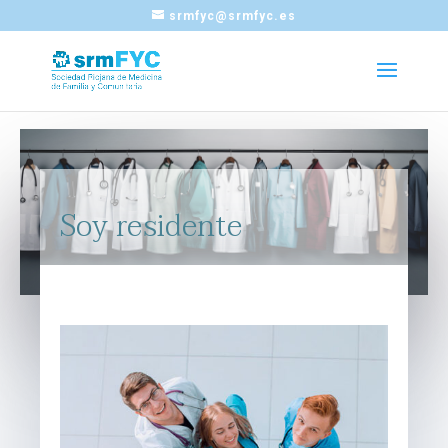
srmfyc@srmfyc.es
Soy residente