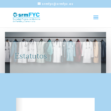
srmfyc@srmfyc.es
Estatutos