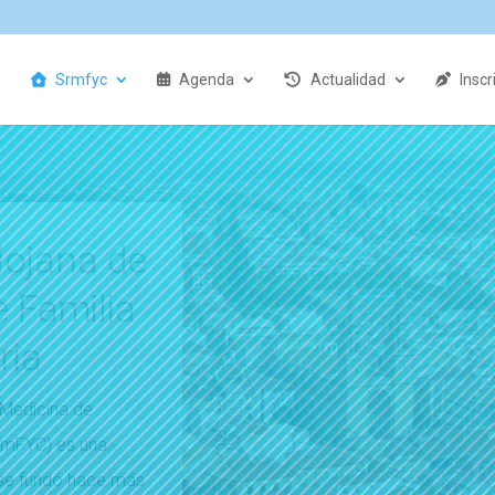
Srmfyc
Agenda
Actualidad
Inscr
APDAY Logro
Si quieres ver el prog