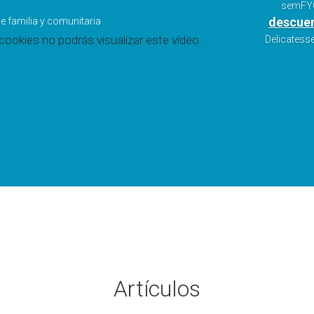
semFYC
descuen
e familia y comunitaria
ookies no podrás visualizar este vídeo.
Delicatesse
Artículos