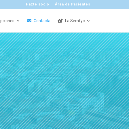
Hazte socio
Área de Pacientes
ipciones
Contacta
La Semfyc
ño 15 de octubre de 2026
rama
pincha aquí