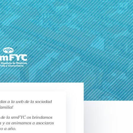
das a la web de la sociedad
amilia!
a de la srmFYC os brindamos
a y os animamos a asociaros
ño a año.