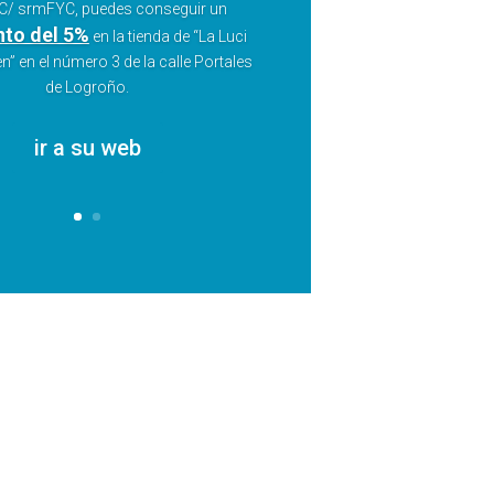
/ srmFYC, puedes conseguir un
to del 5%
en la tienda de “La Luci
n” en el número 3 de la calle Portales
de Logroño.
ir a su web