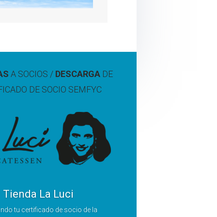
AS
A SOCIOS /
DESCARGA
DE
FICADO DE SOCIO SEMFYC
Tienda La Luci
ndo tu certificado de socio de la