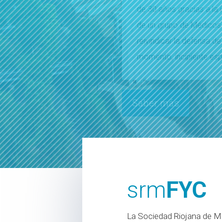
srm
FYC
La Sociedad Riojana de Me