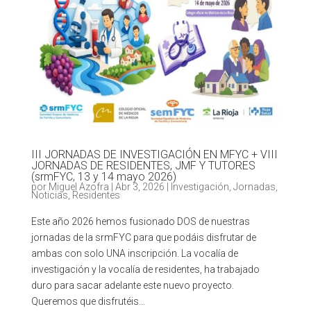
III JORNADAS DE INVESTIGACIÓN EN MFYC + VIII
JORNADAS DE RESIDENTES, JMF Y TUTORES
(srmFYC, 13 y 14 mayo 2026)
por
Miguel Azofra
|
Abr 3, 2026
|
Investigación
,
Jornadas
,
Noticias
,
Residentes
Este año 2026 hemos fusionado DOS de nuestras
jornadas de la srmFYC para que podáis disfrutar de
ambas con solo UNA inscripción. La vocalía de
investigación y la vocalía de residentes, ha trabajado
duro para sacar adelante este nuevo proyecto.
Queremos que disfrutéis...