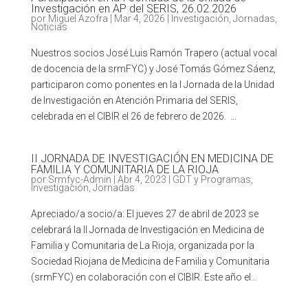
Investigación en AP del SERIS, 26.02.2026
por
Miguel Azofra
|
Mar 4, 2026
|
Investigación
,
Jornadas
,
Noticias
Nuestros socios José Luis Ramón Trapero (actual vocal
de docencia de la srmFYC) y José Tomás Gómez Sáenz,
participaron como ponentes en la I Jornada de la Unidad
de Investigación en Atención Primaria del SERIS,
celebrada en el CIBIR el 26 de febrero de 2026. ...
II JORNADA DE INVESTIGACIÓN EN MEDICINA DE
FAMILIA Y COMUNITARIA DE LA RIOJA
por
Srmfyc-Admin
|
Abr 4, 2023
|
GDT y Programas
,
Investigación
,
Jornadas
Apreciado/a socio/a: El jueves 27 de abril de 2023 se
celebrará la II Jornada de Investigación en Medicina de
Familia y Comunitaria de La Rioja, organizada por la
Sociedad Riojana de Medicina de Familia y Comunitaria
(srmFYC) en colaboración con el CIBIR. Este año el...