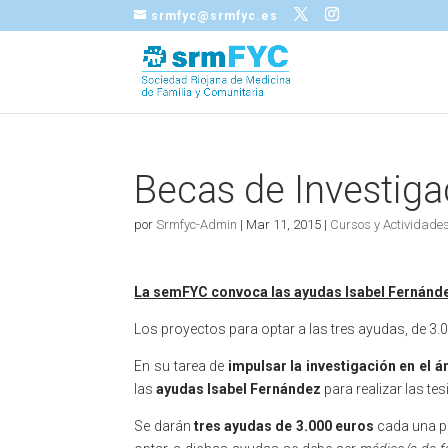
srmfyc@srmfyc.es
Becas de Investiga
por
Srmfyc-Admin
|
Mar 11, 2015
|
Cursos y Actividade
La semFYC convoca las ayudas Isabel Fernández
Los proyectos para optar a las tres ayudas, de 3.0
En su tarea de
impulsar la investigación en el 
las
ayudas Isabel Fernández
para realizar las te
Se darán
tres ayudas de 3.000 euros
cada una pa