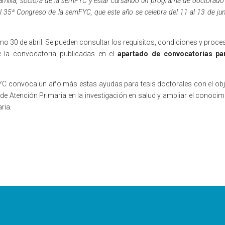
amilia, socio/a de la semFYC y estar cursando un programa de doctorado 
al 35ª Congreso de la semFYC, que este año se celebra del 11 al 13 de jun
ximo 30 de abril. Se pueden consultar los requisitos, condiciones y proce
 la convocatoria publicadas en el
apartado de convocatorias pa
FYC convoca un año más estas ayudas para tesis doctorales con el obj
 de Atención Primaria en la investigación en salud y ampliar el conocim
ria.