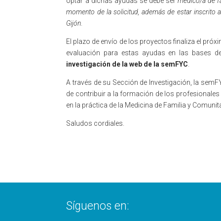
optar a dichas ayudas se debe ser
médico/a de f
momento de la solicitud, además de estar inscrito 
Gijón
.
El plazo de envío de los proyectos finaliza el pró
evaluación para estas ayudas en las bases de
investigación de la web de la semFYC
.
A través de su Sección de Investigación, la sem
de contribuir a la formación de los profesionales
en la práctica de la Medicina de Familia y Comunita
Saludos cordiales.
Síguenos en: