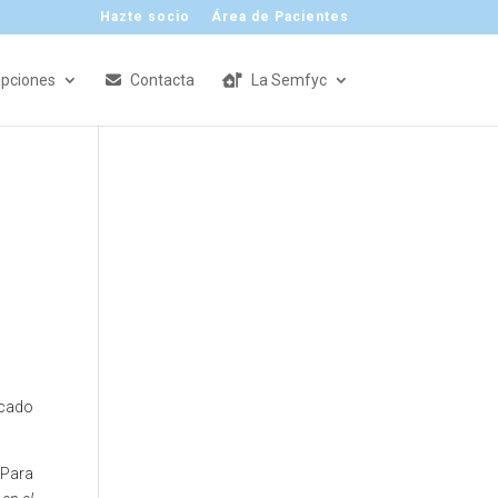
Hazte socio
Área de Pacientes
ipciones
Contacta
La Semfyc
ocado
 Para