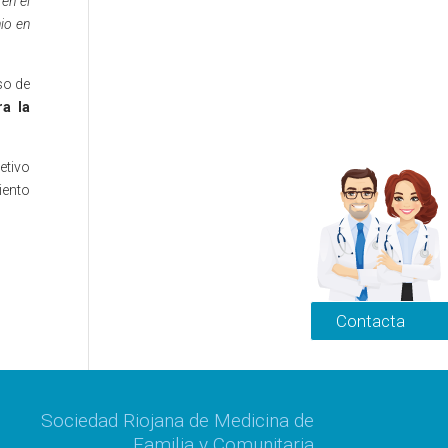
en el
io en
so de
ra la
etivo
iento
Contacta
Sociedad Riojana de Medicina de
Familia y Comunitaria