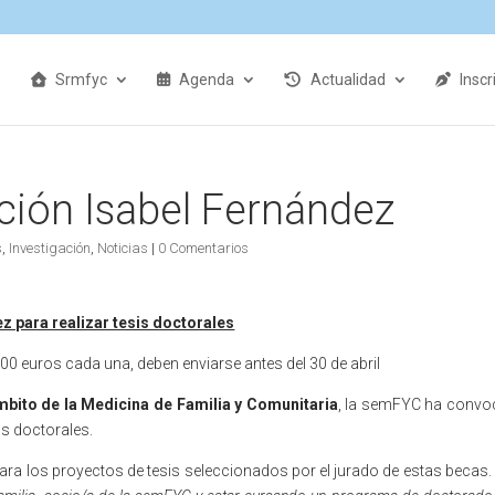
Srmfyc
Agenda
Actualidad
Inscr
ción Isabel Fernández
s
,
Investigación
,
Noticias
|
0 Comentarios
 para realizar tesis doctorales
00 euros cada una, deben enviarse antes del 30 de abril
ámbito de la Medicina de Familia y Comunitaria
, la semFYC ha conv
sis doctorales.
ra los proyectos de tesis seleccionados por el jurado de estas becas.