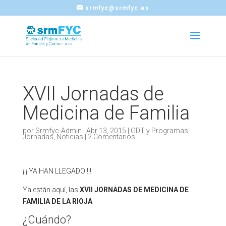
srmfyc@srmfyc.es
XVII Jornadas de
Medicina de Familia
por
Srmfyc-Admin
|
Abr 13, 2015
|
GDT y Programas
,
Jornadas
,
Noticias
|
2 Comentarios
¡¡¡ YA HAN LLEGADO !!!
Ya están aquí, las
XVII JORNADAS DE MEDICINA DE
FAMILIA DE LA RIOJA
¿Cuándo?