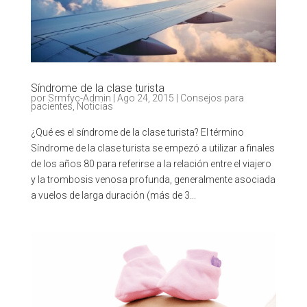
Síndrome de la clase turista
por
Srmfyc-Admin
|
Ago 24, 2015
|
Consejos para
pacientes
,
Noticias
¿Qué es el síndrome de la clase turista? El término
Síndrome de la clase turista se empezó a utilizar a finales
de los años 80 para referirse a la relación entre el viajero
y la trombosis venosa profunda, generalmente asociada
a vuelos de larga duración (más de 3...