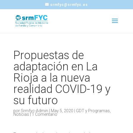
srmfyc@srmfyc.es
Propuestas de
adaptación en La
Rioja a la nueva
realidad COVID-19 y
su futuro
por
Srmfyc-Admin
|
May 5, 2020
|
GDT y Programas
,
Noticias
|
1 Comentario