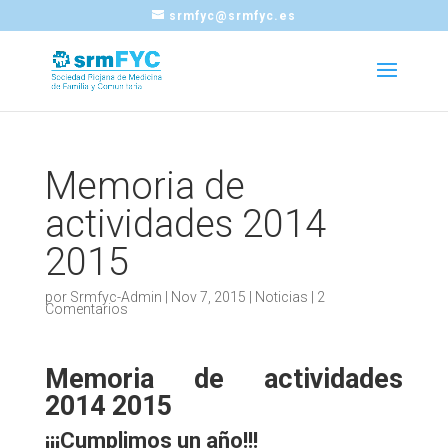
srmfyc@srmfyc.es
Memoria de
actividades 2014
2015
por
Srmfyc-Admin
|
Nov 7, 2015
|
Noticias
|
2
Comentarios
Memoria de actividades
2014 2015
¡¡¡Cumplimos un año!!!