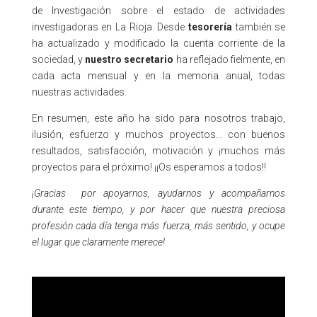
de Investigación sobre el estado de actividades
investigadoras en La Rioja. Desde
tesorería
también se
ha actualizado y modificado la cuenta corriente de la
sociedad, y
nuestro secretario
ha reflejado fielmente, en
cada acta mensual y en la memoria anual, todas
nuestras actividades.
En resumen, este año ha sido para nosotros trabajo,
ilusión, esfuerzo y muchos proyectos… con buenos
resultados, satisfacción, motivación y ¡muchos más
proyectos para el próximo! ¡¡Os esperamos a todos!!
¡Gracias por apoyarnos, ayudarnos y acompañarnos
durante este tiempo, y por hacer que nuestra preciosa
profesión cada día tenga más fuerza, más sentido, y ocupe
el lugar que claramente merece!