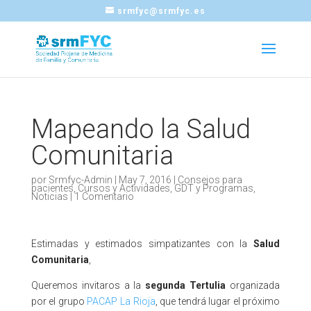
srmfyc@srmfyc.es
Mapeando la Salud
Comunitaria
por
Srmfyc-Admin
|
May 7, 2016
|
Consejos para
pacientes
,
Cursos y Actividades
,
GDT y Programas
,
Noticias
|
1 Comentario
Estimadas y estimados simpatizantes con la
Salud
Comunitaria
,
Queremos invitaros a la
segunda Tertulia
organizada
por el grupo
PACAP La Rioja
, que tendrá lugar el próximo