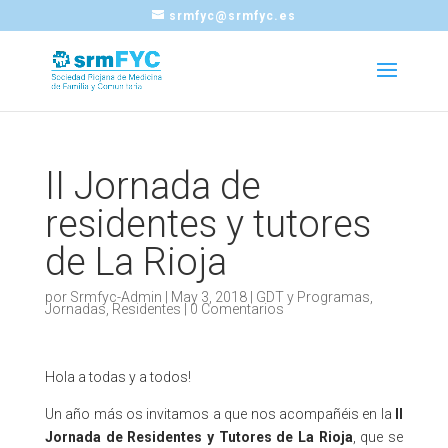
srmfyc@srmfyc.es
II Jornada de
residentes y tutores
de La Rioja
por
Srmfyc-Admin
|
May 3, 2018
|
GDT y Programas
,
Jornadas
,
Residentes
|
0 Comentarios
Hola a todas y a todos!
Un año más os invitamos a que nos acompañéis en la
II
Jornada de Residentes y Tutores de La Rioja
, que se