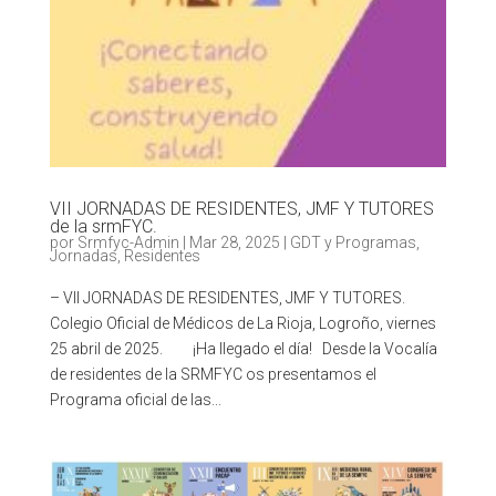
VII JORNADAS DE RESIDENTES, JMF Y TUTORES
de la srmFYC.
por
Srmfyc-Admin
|
Mar 28, 2025
|
GDT y Programas
,
Jornadas
,
Residentes
– VII JORNADAS DE RESIDENTES, JMF Y TUTORES.
Colegio Oficial de Médicos de La Rioja, Logroño, viernes
25 abril de 2025. ¡Ha llegado el día! Desde la Vocalía
de residentes de la SRMFYC os presentamos el
Programa oficial de las...