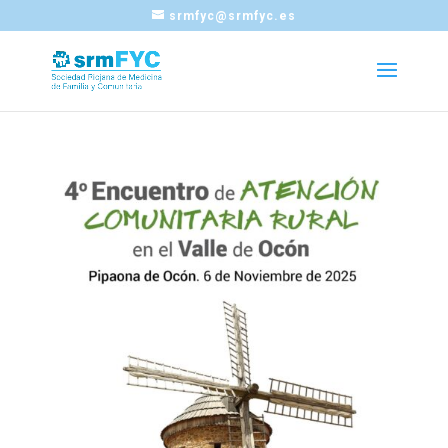
srmfyc@srmfyc.es