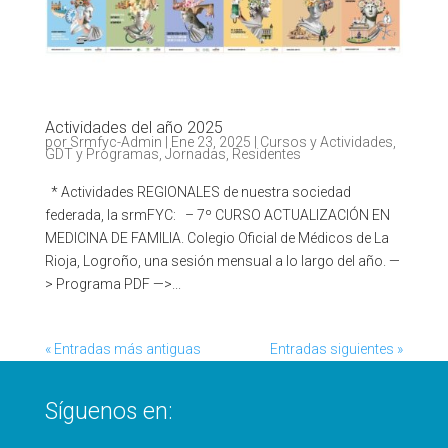
Actividades del año 2025
por
Srmfyc-Admin
|
Ene 23, 2025
|
Cursos y Actividades
,
GDT y Programas
,
Jornadas
,
Residentes
* Actividades REGIONALES de nuestra sociedad
federada, la srmFYC: – 7º CURSO ACTUALIZACIÓN EN
MEDICINA DE FAMILIA. Colegio Oficial de Médicos de La
Rioja, Logroño, una sesión mensual a lo largo del año. —
> Programa PDF —>...
« Entradas más antiguas
Entradas siguientes »
Síguenos en: