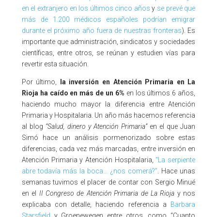
en el extranjero en los últimos cinco años
y
se prevé que
más de 1.200 médicos españoles podrían emigrar
durante el próximo año fuera de nuestras fronteras
). Es
importante que administración, sindicatos y sociedades
científicas, entre otros, se reúnan y estudien vías para
revertir esta situación.
Por último,
la inversión en Atención Primaria en La
Rioja
ha caído en
más de un 6%
en los últimos 6 años,
haciendo mucho mayor la diferencia entre Atención
Primaria y Hospitalaria. Un año más hacemos referencia
al blog
“Salud, dinero y Atención Primaria”
en el que Juan
Simó hace un análisis pormenorizado sobre estas
diferencias, cada vez más marcadas, entre inversión en
Atención Primaria y Atención Hospitalaria,
“La serpiente
abre todavía más la boca… ¿nos comerá?”
. Hace unas
semanas tuvimos el placer de contar con Sergio Minué
en el
II Congreso de Atención Primaria de La Rioja
y nos
explicaba con detalle, haciendo referencia a
Barbara
Starsfield
y Groenewegen entre otros, como “Cuanto