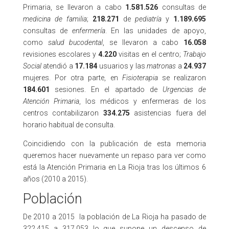
Primaria, se llevaron a cabo
1.581.526
consultas de
medicina de familia
;
218.271
de
pediatría
y
1.189.695
consultas de
enfermería
. En las unidades de apoyo,
como
salud bucodental
, se llevaron a cabo
16.058
revisiones escolares y
4.220
visitas en el centro;
Trabajo
Social
atendió a
17.184
usuarios y las
matronas
a
24.937
mujeres. Por otra parte, en
Fisioterapia
se realizaron
184.601
sesiones. En el apartado de
Urgencias de
Atención Primaria
, los médicos y enfermeras de los
centros contabilizaron
334.275
asistencias fuera del
horario habitual de consulta.
Coincidiendo con la publicación de esta memoria
queremos hacer nuevamente un repaso para ver como
está la Atención Primaria en La Rioja tras los últimos 6
años (2010 a 2015).
Población
De 2010 a 2015 la población de La Rioja ha pasado de
322.415 a 317.053 lo que supone un descenso de