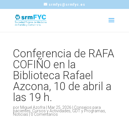
srmfyc@srmfyc.es
Conferencia de RAFA
COFIÑO en la
Biblioteca Rafael
Azcona, 10 de abril a
las 19 h.
por
Miguel Azofra
|
Mar 25, 2026
|
Consejos para
pacientes
,
Cursos y Actividades
,
GDT y Programas
,
Noticias
|
0 Comentarios