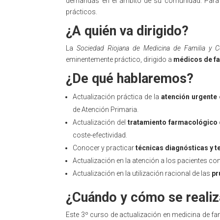
demandas en el ámbito de su comunidad. Para 
prácticos.
¿A quién va dirigido?
La
Sociedad Riojana de Medicina de Familia y C
eminentemente práctico, dirigido a
médicos de fa
¿De qué hablaremos?
Actualización práctica de la
atención urgente
de Atención Primaria.
Actualización del
tratamiento farmacológico
coste-efectividad.
Conocer y practicar
técnicas diagnósticas y t
Actualización en la atención a los pacientes c
Actualización en la utilización racional de las
pr
¿Cuándo y cómo se realiz
Este 3º curso de actualización en medicina de fa