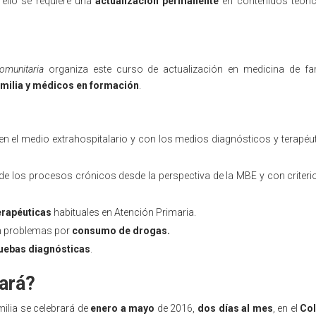
ello se requiere una
actualización permanente
en contenidos teóri
omunitaria
organiza este curso de actualización en medicina de fam
milia y médicos en formación
.
en el medio extrahospitalario y con los medios diagnósticos y terapéu
de los procesos crónicos desde la perspectiva de la MBE y con criteri
erapéuticas
habituales en Atención Primaria.
on problemas por
consumo de drogas.
uebas diagnósticas
.
ará?
milia se celebrará de
enero a mayo
de 2016,
dos días al mes
, en el
Col