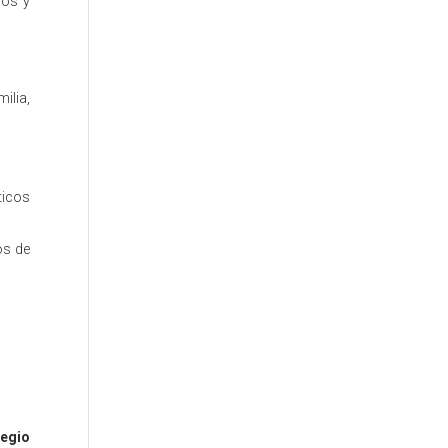
cos y
ilia,
ticos
os de
egio