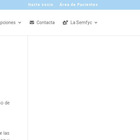
Hazte socio
Área de Pacientes
ipciones
Contacta
La Semfyc
so de
e las