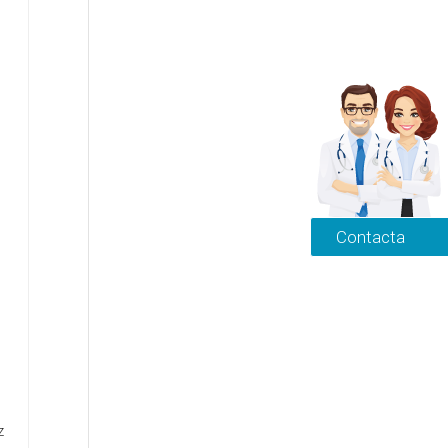
Contacta
z