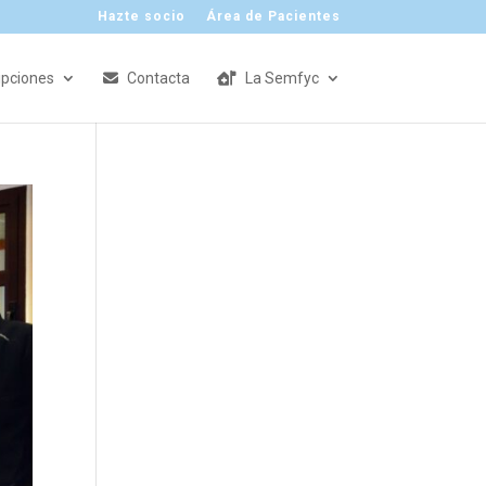
Hazte socio
Área de Pacientes
ipciones
Contacta
La Semfyc