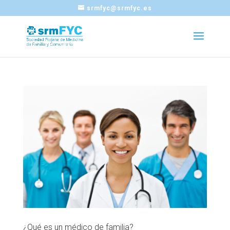
srmfyc@srmfyc.es
¿Qué es un médico de familia?