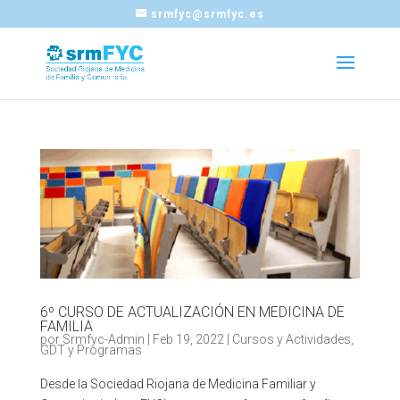
srmfyc@srmfyc.es
6º CURSO DE ACTUALIZACIÓN EN MEDICINA DE
FAMILIA
por
Srmfyc-Admin
|
Feb 19, 2022
|
Cursos y Actividades
,
GDT y Programas
Desde la Sociedad Riojana de Medicina Familiar y