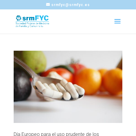
srmfyc@srmfyc.es
Día Europeo para el uso prudente de los