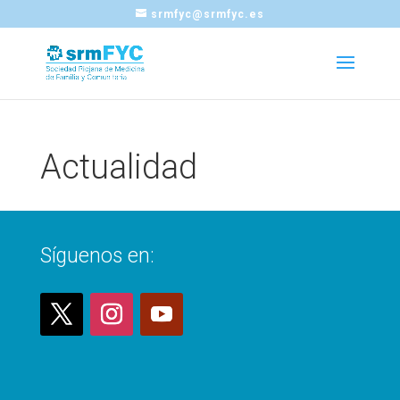
srmfyc@srmfyc.es
Actualidad
Síguenos en: