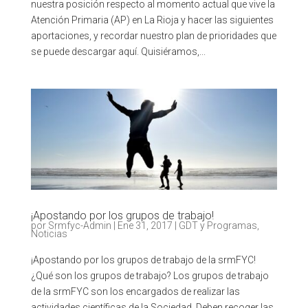
nuestra posición respecto al momento actual que vive la
Atención Primaria (AP) en La Rioja y hacer las siguientes
aportaciones, y recordar nuestro plan de prioridades que
se puede descargar aquí. Quisiéramos,...
¡Apostando por los grupos de trabajo!
por
Srmfyc-Admin
|
Ene 31, 2017
|
GDT y Programas
,
Noticias
¡Apostando por los grupos de trabajo de la srmFYC!
¿Qué son los grupos de trabajo? Los grupos de trabajo
de la srmFYC son los encargados de realizar las
actividades científicas de la Sociedad. Deben recoger las