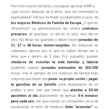
Pero tras mucho esfuerzo, consiguen aprobar el MIR y …
¿qué ocurre después de 4 años, una vez terminada la
especialidad? Hemos formado posiblemente a unos de
los mejores Médicos de Familia de Europa
¿Y qué les
ofrecemos? La administración les ofrece
contratos
precarios
, de guardias, un día en un sitio, otro día en
otro. No libran las guardias y deben hacer
jornadas de
31, 37 o 48 horas ininterrumpidas
. No disponen de
calendario laboral, por lo que no saben dónde van a
tener que ir dentro de 3 días. Por supuesto, pueden
olvidarse de conciliar la vida familiar y laboral
pudiendo realizar
jornadas mensuales de 250-300
horas. Ven el ejemplo de los médicos de familia más
mayores que tienen que
poner su propio coche
y
pagar
la gasolina de su bolsillo
para desplazarse de un
pueblo a otro. Ven que tienen que
atender a 50-60
pacientes al día
disponiendo de apenas
4-6 minutos
para cada uno
, ven que cuando un compañero se va de
vacaciones, el resto de médicos
debe “acumular”
su